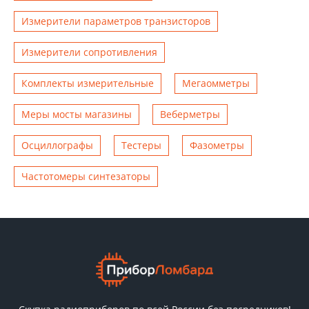
Измерители параметров транзисторов
Измерители сопротивления
Комплекты измерительные
Мегаомметры
Меры мосты магазины
Веберметры
Осциллографы
Тестеры
Фазометры
Чаcтотомеры синтезаторы