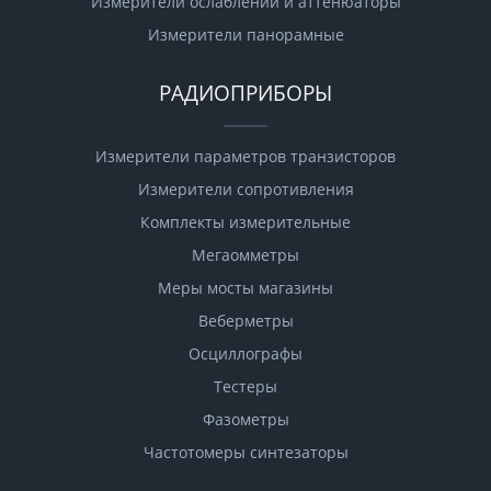
Измерители ослаблений и аттенюаторы
Измерители панорамные
РАДИОПРИБОРЫ
Измерители параметров транзисторов
Измерители сопротивления
Комплекты измерительные
Мегаомметры
Меры мосты магазины
Веберметры
Осциллографы
Тестеры
Фазометры
Чаcтотомеры синтезаторы