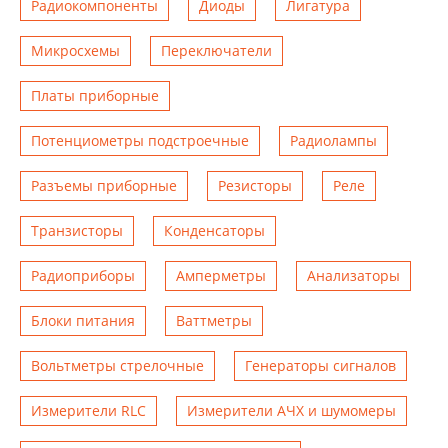
Радиокомпоненты
Диоды
Лигатура
Микросхемы
Переключатели
Платы приборные
Потенциометры подстроечные
Радиолампы
Разъемы приборные
Резисторы
Реле
Транзисторы
Конденсаторы
Радиоприборы
Амперметры
Анализаторы
Блоки питания
Ваттметры
Вольтметры стрелочные
Генераторы сигналов
Измерители RLC
Измерители АЧХ и шумомеры