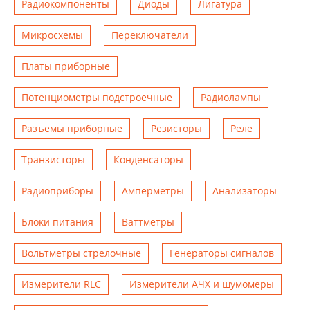
Радиокомпоненты
Диоды
Лигатура
Микросхемы
Переключатели
Платы приборные
Потенциометры подстроечные
Радиолампы
Разъемы приборные
Резисторы
Реле
Транзисторы
Конденсаторы
Радиоприборы
Амперметры
Анализаторы
Блоки питания
Ваттметры
Вольтметры стрелочные
Генераторы сигналов
Измерители RLC
Измерители АЧХ и шумомеры