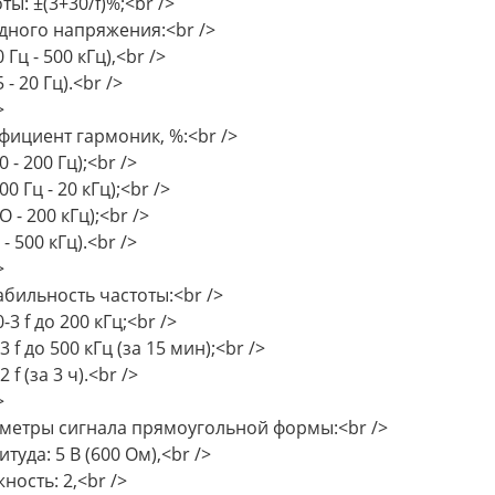
ты: ±(3+30/f)%;<br />
дного напряжения:<br />
0 Гц - 500 кГц),<br />
5 - 20 Гц).<br />
>
фициент гармоник, %:<br />
20 - 200 Гц);<br />
200 Гц - 20 кГц);<br />
2О - 200 кГц);<br />
 - 500 кГц).<br />
>
абильность частоты:<br />
-3 f до 200 кГц;<br />
3 f до 500 кГц (за 15 мин);<br />
2 f (за 3 ч).<br />
>
метры сигнала прямоугольной формы:<br />
туда: 5 В (600 Ом),<br />
ность: 2,<br />