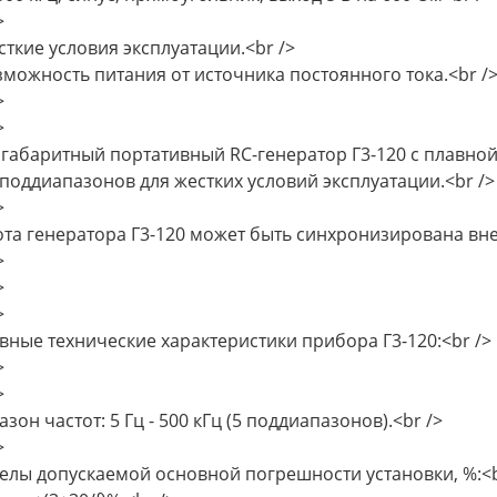
>
кие условия эксплуатации.<br />
ожность питания от источника постоянного тока.<br /
>
>
габаритный портативный RС-генератор Г3-120 с плавной 
 поддиапазонов для жестких условий эксплуатации.<br />
>
ота генератора Г3-120 может быть синхронизирована в
>
>
>
вные технические характеристики прибора Г3-120:<br />
>
>
зон частот: 5 Гц - 500 кГц (5 поддиапазонов).<br />
>
елы допускаемой основной погрешности установки, %:<b