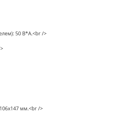
лем): 50 В*А.<br />
/>
106х147 мм.<br />