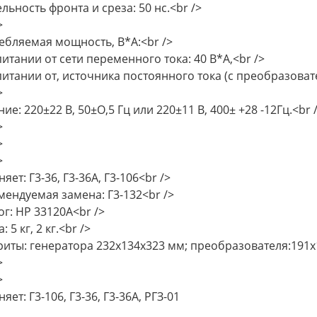
льность фронта и среза: 50 нс.<br />
>
ебляемая мощность, В*А:<br />
итании от сети переменного тока: 40 В*А,<br />
итании от, источника постоянного тока (с преобразовате
>
ие: 220±22 В, 50±О,5 Гц или 220±11 В, 400± +28 -12Гц.<br 
>
>
>
яет: Г3-36, Г3-36А, Г3-106<br />
мендуемая замена: Г3-132<br />
ог: HP 33120A<br />
: 5 кг, 2 кг.<br />
риты: генератора 232х134х323 мм; преобразователя:191х
>
>
яет: Г3-106, Г3-36, Г3-36А, РГЗ-01