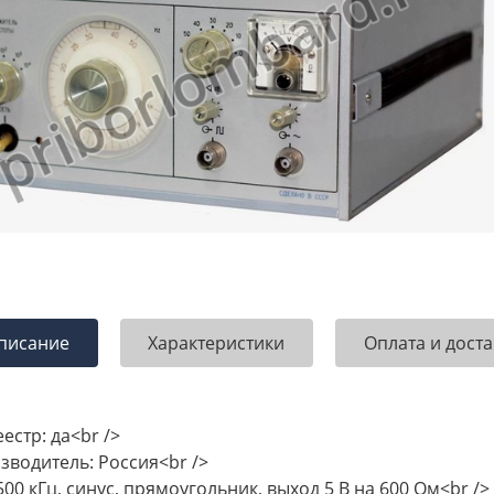
писание
Характеристики
Оплата и доста
естр: да<br />
зводитель: Россия<br />
500 кГц, синус, прямоугольник, выход 5 В на 600 Ом<br />