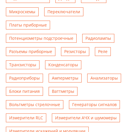
Микросхемы
Переключатели
Платы приборные
Потенциометры подстроечные
Радиолампы
Разъемы приборные
Резисторы
Реле
Транзисторы
Конденсаторы
Радиоприборы
Амперметры
Анализаторы
Блоки питания
Ваттметры
Вольтметры стрелочные
Генераторы сигналов
Измерители RLC
Измерители АЧХ и шумомеры
Измерители искажений и модуляции