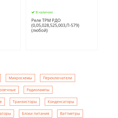
В наличии
Реле ТРМ РДО
(0,05,028,525,003,П-579)
(любой)
Микросхемы
Переключатели
троечные
Радиолампы
е
Транзисторы
Конденсаторы
аторы
Блоки питания
Ваттметры