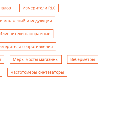
налов
Измерители RLC
и искажений и модуляции
Измерители панорамные
змерители сопротивления
ы
Меры мосты магазины
Веберметры
Чаcтотомеры синтезаторы