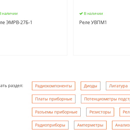
В наличии
В наличии
ле ЭМРВ-27Б-1
Реле УВПМ1
ать раздел:
Радиокомпоненты
Диоды
Лигатура
Платы приборные
Потенциометры подс
Разъемы приборные
Резисторы
Рел
Радиоприборы
Амперметры
Анализ