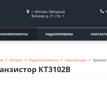
г. Москва, Звёздный
бульвар д. 21, стр. 1
ДИОКОМПОНЕНТЫ
РАДИОПРИБОРЫ
КОНТАКТ
Каталог
Радиокомпоненты
Транзисторы
Транзис
ая
анзистор КТ3102В