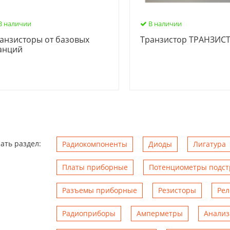
В наличии
В наличии
анзисторы от базовых
Транзистор ТРАНЗИС
анций
ать раздел:
Радиокомпоненты
Диоды
Лигатура
Платы приборные
Потенциометры подс
Разъемы приборные
Резисторы
Рел
Радиоприборы
Амперметры
Анализ