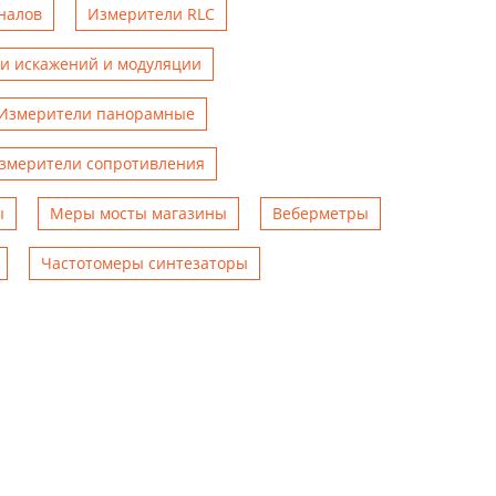
налов
Измерители RLC
и искажений и модуляции
Измерители панорамные
змерители сопротивления
ы
Меры мосты магазины
Веберметры
Чаcтотомеры синтезаторы