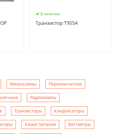
В наличии
ТОР
Транзистор Т955А
Микросхемы
Переключатели
троечные
Радиолампы
е
Транзисторы
Конденсаторы
аторы
Блоки питания
Ваттметры