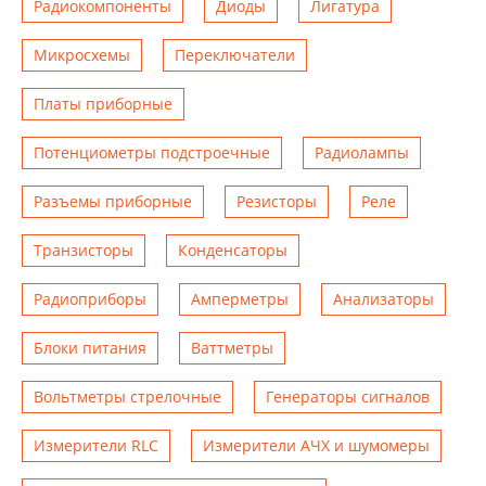
Радиокомпоненты
Диоды
Лигатура
Микросхемы
Переключатели
Платы приборные
Потенциометры подстроечные
Радиолампы
Разъемы приборные
Резисторы
Реле
Транзисторы
Конденсаторы
Радиоприборы
Амперметры
Анализаторы
Блоки питания
Ваттметры
Вольтметры стрелочные
Генераторы сигналов
Измерители RLC
Измерители АЧХ и шумомеры