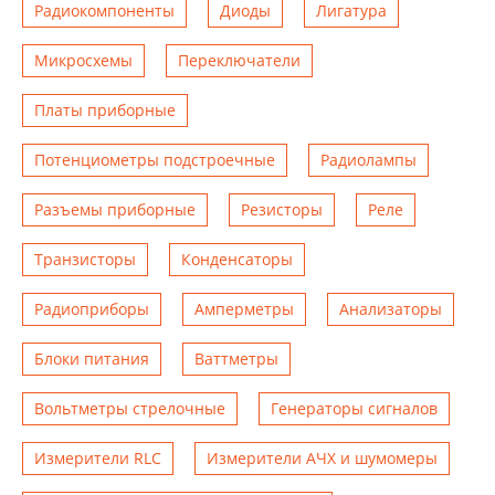
Радиокомпоненты
Диоды
Лигатура
Микросхемы
Переключатели
Платы приборные
Потенциометры подстроечные
Радиолампы
Разъемы приборные
Резисторы
Реле
Транзисторы
Конденсаторы
Радиоприборы
Амперметры
Анализаторы
Блоки питания
Ваттметры
Вольтметры стрелочные
Генераторы сигналов
Измерители RLC
Измерители АЧХ и шумомеры