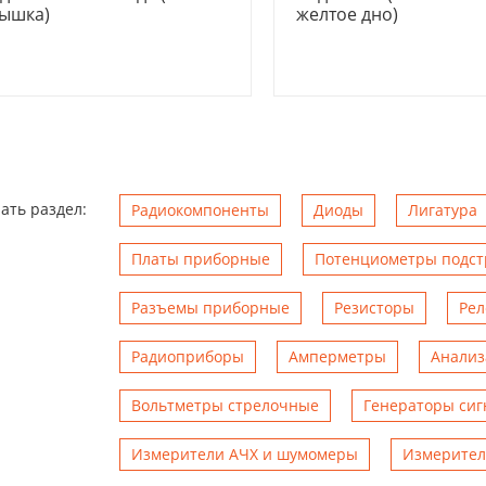
ышка)
желтое дно)
ать раздел:
Радиокомпоненты
Диоды
Лигатура
Платы приборные
Потенциометры подс
Разъемы приборные
Резисторы
Рел
Радиоприборы
Амперметры
Анализ
Вольтметры стрелочные
Генераторы сиг
Измерители АЧХ и шумомеры
Измерител