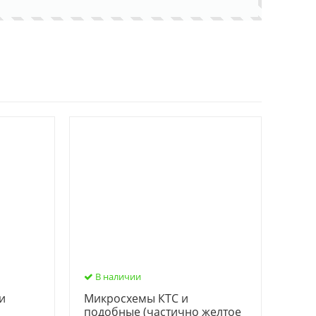
В наличии
и
Микросхемы КТС и
ю
подобные (частично желтое