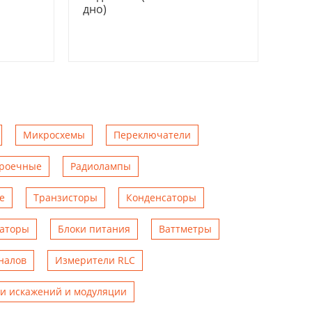
дно)
Микросхемы
Переключатели
троечные
Радиолампы
е
Транзисторы
Конденсаторы
аторы
Блоки питания
Ваттметры
налов
Измерители RLC
и искажений и модуляции