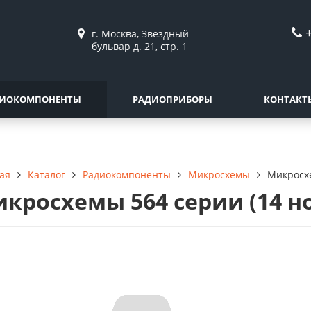
г. Москва, Звёздный
бульвар д. 21, стр. 1
ДИОКОМПОНЕНТЫ
РАДИОПРИБОРЫ
КОНТАКТ
Каталог
Радиокомпоненты
Микросхемы
Микросхе
ая
кросхемы 564 серии (14 н