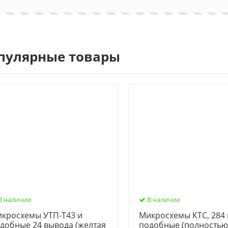
пулярные товары
В наличии
В наличии
кросхемы УТП-Т43 и
Микросхемы КТС, 284 
добные 24 вывода (желтая
подобные (полность