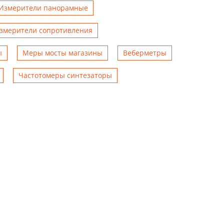
Измерители панорамные
змерители сопротивления
ы
Меры мосты магазины
Веберметры
Чаcтотомеры синтезаторы