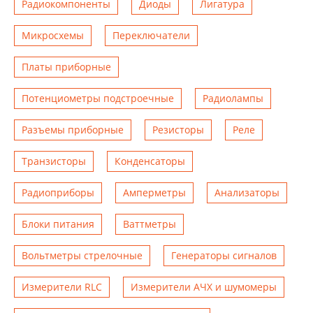
Радиокомпоненты
Диоды
Лигатура
Микросхемы
Переключатели
Платы приборные
Потенциометры подстроечные
Радиолампы
Разъемы приборные
Резисторы
Реле
Транзисторы
Конденсаторы
Радиоприборы
Амперметры
Анализаторы
Блоки питания
Ваттметры
Вольтметры стрелочные
Генераторы сигналов
Измерители RLC
Измерители АЧХ и шумомеры