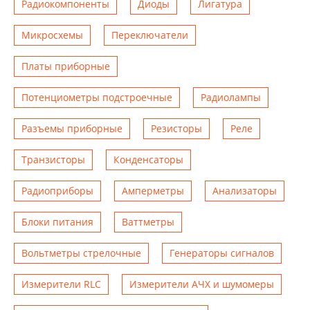
Радиокомпоненты
Диоды
Лигатура
Микросхемы
Переключатели
Платы приборные
Потенциометры подстроечные
Радиолампы
Разъемы приборные
Резисторы
Реле
Транзисторы
Конденсаторы
Радиоприборы
Амперметры
Анализаторы
Блоки питания
Ваттметры
Вольтметры стрелочные
Генераторы сигналов
Измерители RLC
Измерители АЧХ и шумомеры