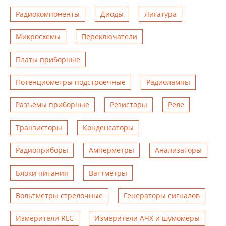
Радиокомпоненты
Диоды
Лигатура
Микросхемы
Переключатели
Платы приборные
Потенциометры подстроечные
Радиолампы
Разъемы приборные
Резисторы
Реле
Транзисторы
Конденсаторы
Радиоприборы
Амперметры
Анализаторы
Блоки питания
Ваттметры
Вольтметры стрелочные
Генераторы сигналов
Измерители RLC
Измерители АЧХ и шумомеры