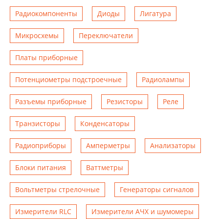
Радиокомпоненты
Диоды
Лигатура
Микросхемы
Переключатели
Платы приборные
Потенциометры подстроечные
Радиолампы
Разъемы приборные
Резисторы
Реле
Транзисторы
Конденсаторы
Радиоприборы
Амперметры
Анализаторы
Блоки питания
Ваттметры
Вольтметры стрелочные
Генераторы сигналов
Измерители RLC
Измерители АЧХ и шумомеры